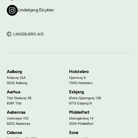
Lindebjerg Elcykler
LINDEBJERG A/S
Aalborg
Holstebro
Nibevej 22A
Hjermvej 6
9200 Aalborg
7500 Holstebro
Aarhus
Esbjerg
Tilst Skolevej 38
Østre Gjesingvej 13B
8381 Tilst
6715 Esbjerg N
Aabenraa
Middelfart
Vestvejen 153
Stensgårdvej 14
6200 Aabenraa
5500 Middelfart
Odense
Sorø