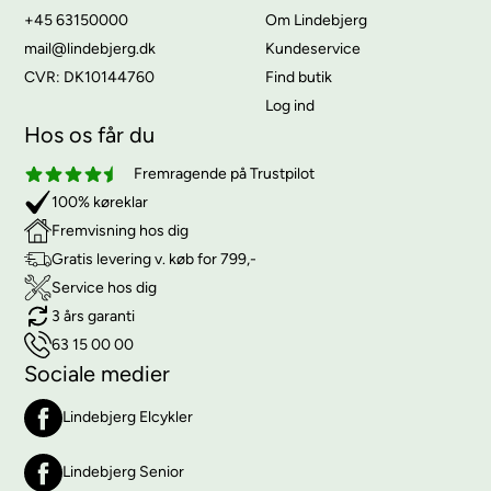
+45 63150000
Om Lindebjerg
mail@lindebjerg.dk
Kundeservice
CVR: DK10144760
Find butik
Log ind
Hos os får du
Fremragende på Trustpilot
100% køreklar
Fremvisning hos dig
Gratis levering v. køb for 799,-
Service hos dig
3 års garanti
63 15 00 00
Sociale medier
Lindebjerg Elcykler
Lindebjerg Senior