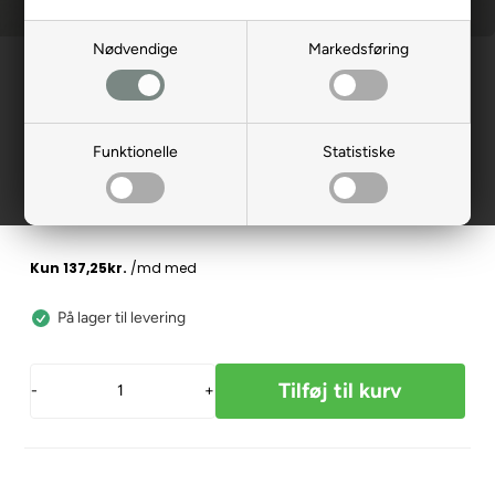
Nødvendige
Markedsføring
Forside
»
Reservedele
»
Elscooter
Håndtag Højre LM-75
136300
Funktionelle
Statistiske
549,00
DKK
På lager til levering
-
+