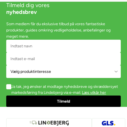
Tilmeld dig vores
nyhedsbrev
Som medlem får du ekslusive tilbud på vores fantastiske
produkter, guides omkring vedligeholdelse, anbefalinger og
meget mere.
Ja tak, jeg ønsker at modtage nyhedsbreve og skræddersyet
markedsføring fra Lindebjerg via e-mail.
Læs vilkår her