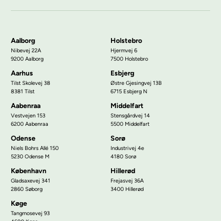
Aalborg
Holstebro
Nibevej 22A
Hjermvej 6
9200 Aalborg
7500 Holstebro
Aarhus
Esbjerg
Tilst Skolevej 38
Østre Gjesingvej 13B
8381 Tilst
6715 Esbjerg N
Aabenraa
Middelfart
Vestvejen 153
Stensgårdvej 14
6200 Aabenraa
5500 Middelfart
Odense
Sorø
Niels Bohrs Allé 150
Industrivej 4e
5230 Odense M
4180 Sorø
København
Hillerød
Gladsaxevej 341
Frejasvej 36A
2860 Søborg
3400 Hillerød
Køge
Tangmosevej 93