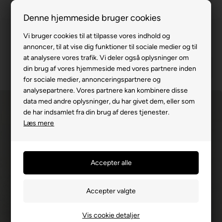
100% køreklar
Denne hjemmeside bruger cookies
Fremvisning hos dig
Vi bruger cookies til at tilpasse vores indhold og
annoncer, til at vise dig funktioner til sociale medier og til
Gratis levering v. køb for 799,-
at analysere vores trafik. Vi deler også oplysninger om
Service hos dig
din brug af vores hjemmeside med vores partnere inden
for sociale medier, annonceringspartnere og
3 års garanti
analysepartnere. Vores partnere kan kombinere disse
data med andre oplysninger, du har givet dem, eller som
63 15 00 00
de har indsamlet fra din brug af deres tjenester.
Læs mere
Vis cookie detaljer