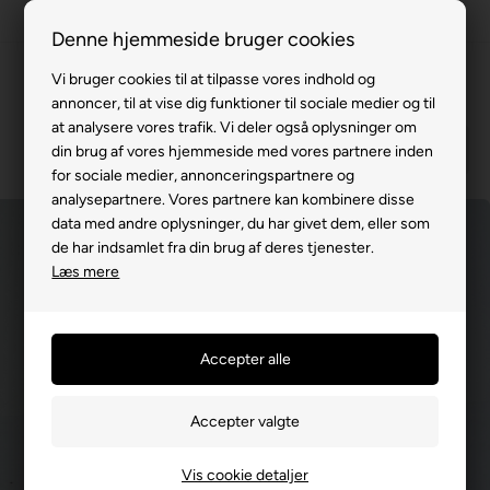
100% køreklar
Denne hjemmeside bruger cookies
Fremvisning hos dig
Vi bruger cookies til at tilpasse vores indhold og
annoncer, til at vise dig funktioner til sociale medier og til
Gratis levering v. køb for 799,-
at analysere vores trafik. Vi deler også oplysninger om
Service hos dig
din brug af vores hjemmeside med vores partnere inden
for sociale medier, annonceringspartnere og
3 års garanti
analysepartnere. Vores partnere kan kombinere disse
data med andre oplysninger, du har givet dem, eller som
63 15 00 00
de har indsamlet fra din brug af deres tjenester.
Læs mere
Vis cookie detaljer