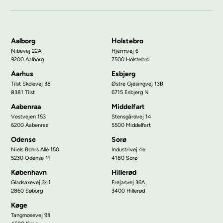
Aalborg
Holstebro
Nibevej 22A
Hjermvej 6
9200 Aalborg
7500 Holstebro
Aarhus
Esbjerg
Tilst Skolevej 38
Østre Gjesingvej 13B
8381 Tilst
6715 Esbjerg N
Aabenraa
Middelfart
Vestvejen 153
Stensgårdvej 14
6200 Aabenraa
5500 Middelfart
Odense
Sorø
Niels Bohrs Allé 150
Industrivej 4e
5230 Odense M
4180 Sorø
København
Hillerød
Gladsaxevej 341
Frejasvej 36A
2860 Søborg
3400 Hillerød
Køge
Tangmosevej 93