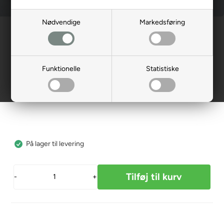
Nødvendige
Markedsføring
Forside
»
Reservedele
»
Elcykel
Gearwire Sram 1,1 x 2,30 mm
ZC-012393
Funktionelle
Statistiske
80,00
DKK
På lager til levering
-
+