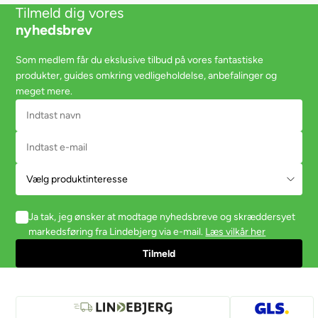
Tilmeld dig vores
nyhedsbrev
Som medlem får du ekslusive tilbud på vores fantastiske
produkter, guides omkring vedligeholdelse, anbefalinger og
meget mere.
Ja tak, jeg ønsker at modtage nyhedsbreve og skræddersyet
markedsføring fra Lindebjerg via e-mail.
Læs vilkår her