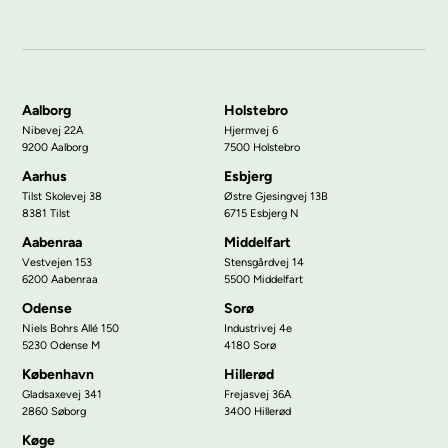
Aalborg
Holstebro
Nibevej 22A
Hjermvej 6
9200 Aalborg
7500 Holstebro
Aarhus
Esbjerg
Tilst Skolevej 38
Østre Gjesingvej 13B
8381 Tilst
6715 Esbjerg N
Aabenraa
Middelfart
Vestvejen 153
Stensgårdvej 14
6200 Aabenraa
5500 Middelfart
Odense
Sorø
Niels Bohrs Allé 150
Industrivej 4e
5230 Odense M
4180 Sorø
København
Hillerød
Gladsaxevej 341
Frejasvej 36A
2860 Søborg
3400 Hillerød
Køge