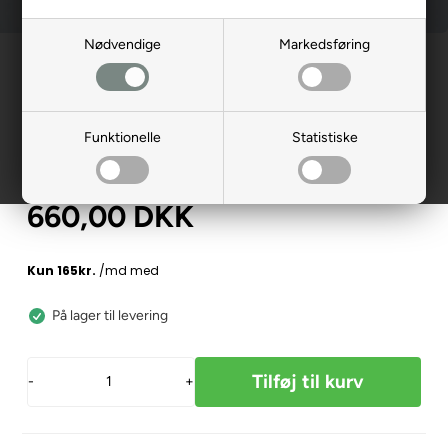
Nødvendige
Markedsføring
Forside
»
Reservedele
»
Shoprider
»
Undervogn
Forhjulsaksel, lang Hø. m/leje
Cou,Mini
Funktionelle
Statistiske
ZC-013112
660,00
DKK
På lager til levering
-
+