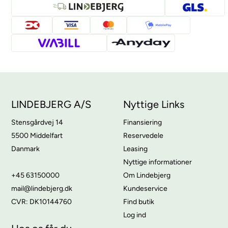
LINDEBJERG A/S
Nyttige Links
Stensgårdvej 14
Finansiering
5500 Middelfart
Reservedele
Danmark
Leasing
Nyttige informationer
+45 63150000
Om Lindebjerg
mail@lindebjerg.dk
Kundeservice
CVR: DK10144760
Find butik
Log ind