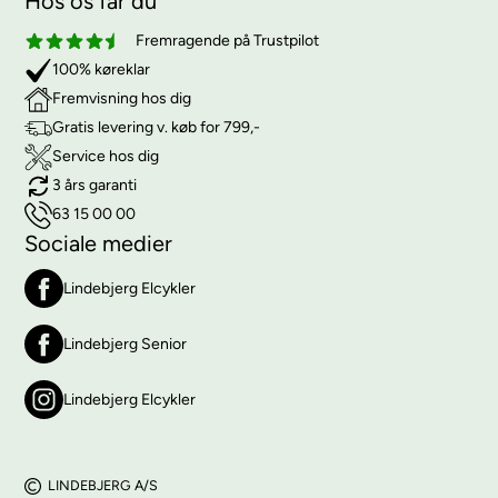
Hos os får du
Fremragende på Trustpilot
100% køreklar
Fremvisning hos dig
Gratis levering v. køb for 799,-
Service hos dig
3 års garanti
63 15 00 00
Sociale medier
Lindebjerg Elcykler
Lindebjerg Senior
Lindebjerg Elcykler
LINDEBJERG A/S