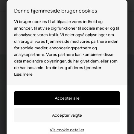
100% køreklar
Denne hjemmeside bruger cookies
Fremvisning hos dig
Vi bruger cookies til at tilpasse vores indhold og
annoncer, til at vise dig funktioner til sociale medier og til
Gratis levering v. køb for 799,-
at analysere vores trafik. Vi deler også oplysninger om
Service hos dig
din brug af vores hjemmeside med vores partnere inden
for sociale medier, annonceringspartnere og
3 års garanti
analysepartnere. Vores partnere kan kombinere disse
data med andre oplysninger, du har givet dem, eller som
63 15 00 00
de har indsamlet fra din brug af deres tjenester.
Læs mere
Vis cookie detaljer