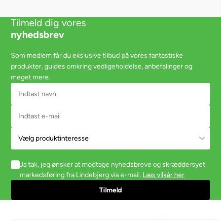
Tilmeld dig vores
nyhedsbrev
Som medlem får du ekslusive tilbud på vores fantastiske
produkter, guides omkring vedligeholdelse, anbefalinger og
meget mere.
Ja tak, jeg ønsker at modtage nyhedsbreve og skræddersyet
markedsføring fra Lindebjerg via e-mail.
Læs vilkår her