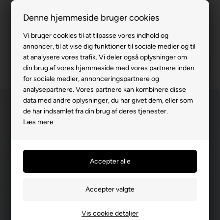
100% køreklar
Denne hjemmeside bruger cookies
Fremvisning hos dig
Vi bruger cookies til at tilpasse vores indhold og
annoncer, til at vise dig funktioner til sociale medier og til
Gratis levering v. køb for 799,-
at analysere vores trafik. Vi deler også oplysninger om
Service hos dig
din brug af vores hjemmeside med vores partnere inden
for sociale medier, annonceringspartnere og
3 års garanti
analysepartnere. Vores partnere kan kombinere disse
data med andre oplysninger, du har givet dem, eller som
63 15 00 00
de har indsamlet fra din brug af deres tjenester.
Læs mere
Vis cookie detaljer