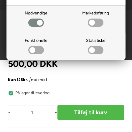
Nødvendige
Markedsføring
Forside
»
Reservedele
»
Shoprider
»
Undervogn
Forhjulsaksel, kort m.leje V.Side,
GK10
Funktionelle
Statistiske
ZC-014812
500,00
DKK
På lager til levering
-
+