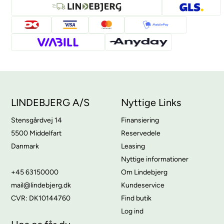
LINDEBJERG A/S
Nyttige Links
Stensgårdvej 14
Finansiering
5500 Middelfart
Reservedele
Danmark
Leasing
Nyttige informationer
+45 63150000
Om Lindebjerg
mail@lindebjerg.dk
Kundeservice
CVR: DK10144760
Find butik
Log ind