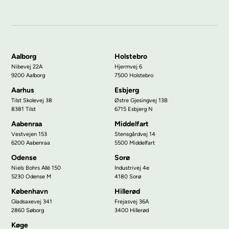
Aalborg
Holstebro
Nibevej 22A
Hjermvej 6
9200 Aalborg
7500 Holstebro
Aarhus
Esbjerg
Tilst Skolevej 38
Østre Gjesingvej 13B
8381 Tilst
6715 Esbjerg N
Aabenraa
Middelfart
Vestvejen 153
Stensgårdvej 14
6200 Aabenraa
5500 Middelfart
Odense
Sorø
Niels Bohrs Allé 150
Industrivej 4e
5230 Odense M
4180 Sorø
København
Hillerød
Gladsaxevej 341
Frejasvej 36A
2860 Søborg
3400 Hillerød
Køge