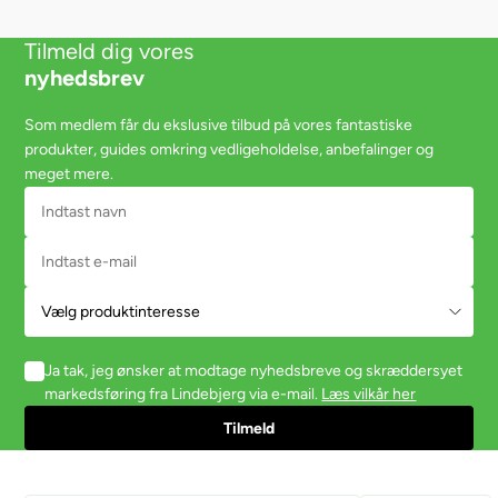
Tilmeld dig vores
nyhedsbrev
Som medlem får du ekslusive tilbud på vores fantastiske
produkter, guides omkring vedligeholdelse, anbefalinger og
meget mere.
Ja tak, jeg ønsker at modtage nyhedsbreve og skræddersyet
markedsføring fra Lindebjerg via e-mail.
Læs vilkår her