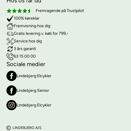
Hos os får du
Fremragende på Trustpilot
100% køreklar
Fremvisning hos dig
Gratis levering v. køb for 799,-
Service hos dig
3 års garanti
63 15 00 00
Sociale medier
Lindebjerg Elcykler
Lindebjerg Senior
Lindebjerg Elcykler
LINDEBJERG A/S