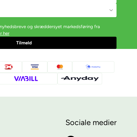
e nyhedsbreve og skræddersyet markedsføring fra
r her
Sociale medier