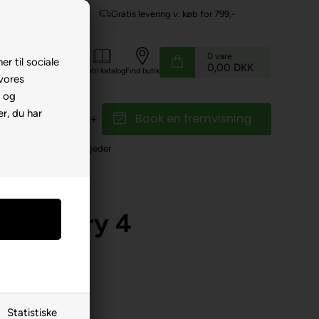
evering v. køb for 799,-
Service hos dig
0
vare
er til sociale
0,00 DKK
Kundeservice
Bestil katalog
Find butik
 vores
e og
r, du har
Book en fremvisning
r
Reservedele
r
»
Skrue/skive/møtrik/fjeder
orlygte,
/Country 4
Statistiske