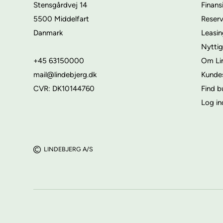
Stensgårdvej 14
Finans
5500 Middelfart
Reser
Danmark
Leasi
Nyttig
+45 63150000
Om Li
mail@lindebjerg.dk
Kunde
CVR: DK10144760
Find b
Log in
LINDEBJERG A/S