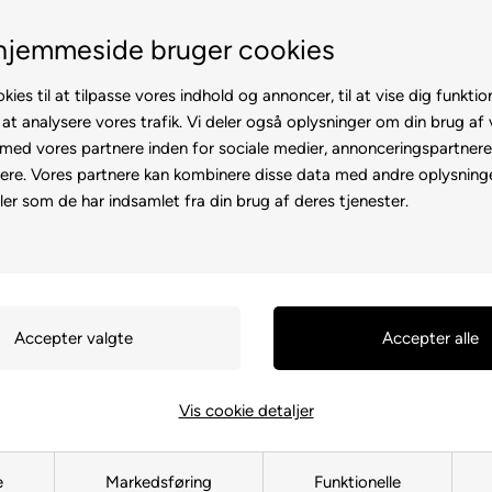
Fremvisning hos dig
Gratis l
hjemmeside bruger cookies
kies til at tilpasse vores indhold og annoncer, til at vise dig funktion
 at analysere vores trafik. Vi deler også oplysninger om din brug af
ed vores partnere inden for sociale medier, annonceringspartner
ere. Vores partnere kan kombinere disse data med andre oplysninge
l
Rollator
Brugte
Otiumstole
El-kørestol
Tilbehø
ler som de har indsamlet fra din brug af deres tjenester.
Forside
»
Reservedele
»
Shopride
Fjeder, H f
Home/City
202933-67201
Vis cookie detaljer
35,00
DKK
e
Markedsføring
Funktionelle