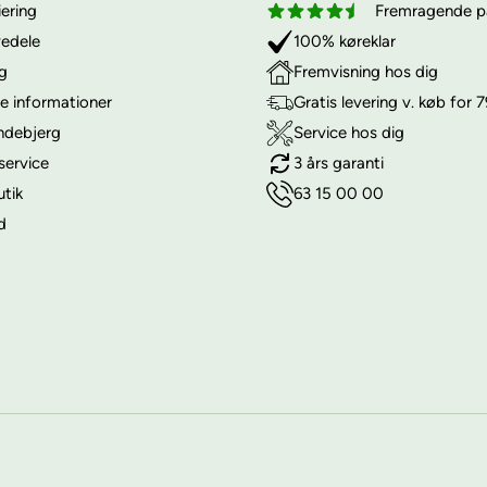
iering
Fremragende på
vedele
100% køreklar
ng
Fremvisning hos dig
e informationer
Gratis levering v. køb for 7
ndebjerg
Service hos dig
service
3 års garanti
utik
63 15 00 00
d