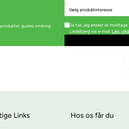
Ja tak, jeg ønsker at modtag
 produkter, guides omkring
Lindebjerg via e-mail.
Læs vilkå
tige Links
Hos os får du