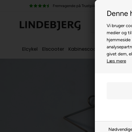
ragende på Trustpilot
100% køreklar
Denne 
Vi bruger coo
medier og til
hjemmeside m
analysepartn
Elcykel
Elscooter
Kabinescooter
Seniorcyke
givet dem, el
Læs mere
Nødvendig