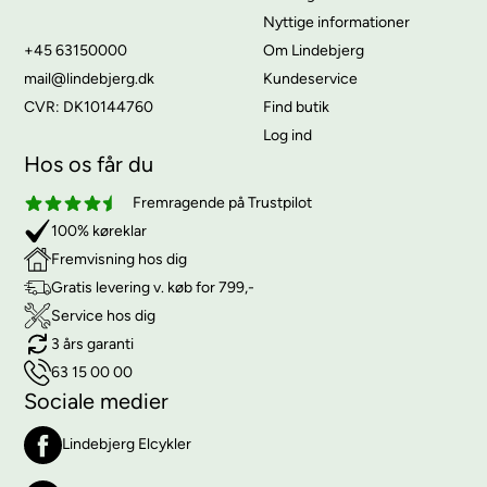
Nyttige informationer
+45 63150000
Om Lindebjerg
mail@lindebjerg.dk
Kundeservice
CVR: DK10144760
Find butik
Log ind
Hos os får du
Fremragende på Trustpilot
100% køreklar
Fremvisning hos dig
Gratis levering v. køb for 799,-
Service hos dig
3 års garanti
63 15 00 00
Sociale medier
Lindebjerg Elcykler