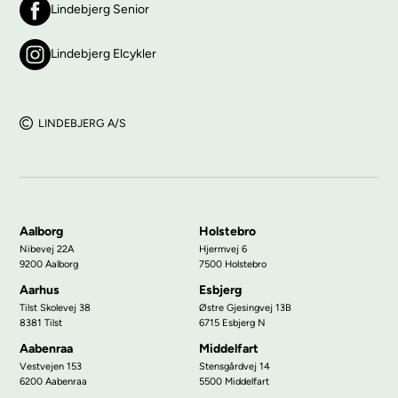
Lindebjerg Senior
Lindebjerg Elcykler
LINDEBJERG A/S
Aalborg
Holstebro
Nibevej 22A
Hjermvej 6
9200 Aalborg
7500 Holstebro
Aarhus
Esbjerg
Tilst Skolevej 38
Østre Gjesingvej 13B
8381 Tilst
6715 Esbjerg N
Aabenraa
Middelfart
Vestvejen 153
Stensgårdvej 14
6200 Aabenraa
5500 Middelfart