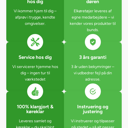
hos dig
døren
Vi kommer hjem til dig –
Elkøretøjer leveres af
afprøv i trygge, kendte
egne medarbejdere – vi
omgivelser.
kender vores produkter til
bunds.
Service hos dig
3 års garanti
Vi servicerer hjemme hos
3 år uden bekymringer –
dig – ingen tur til
vi udbedrer fejl på din
værkstedet
adresse.
100% klargjort &
Instruering og
køreklar
justering
Leveres samlet og
Vi instruerer og tilpasser
køreklar – du skal blot
på stedet – så alt passer