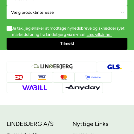
Ja tak, jeg ønsker at modtage nyhedsbreve og skræddersyet
markedsføring fra Lindebjerg via e-mail.
Læs vilkår her
LINDEBJERG A/S
Nyttige Links