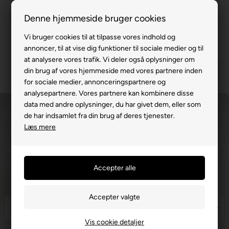
100% køreklar
Denne hjemmeside bruger cookies
Fremvisning hos dig
Vi bruger cookies til at tilpasse vores indhold og
annoncer, til at vise dig funktioner til sociale medier og til
Gratis levering v. køb for 799,-
at analysere vores trafik. Vi deler også oplysninger om
Service hos dig
din brug af vores hjemmeside med vores partnere inden
for sociale medier, annonceringspartnere og
3 års garanti
analysepartnere. Vores partnere kan kombinere disse
data med andre oplysninger, du har givet dem, eller som
63 15 00 00
de har indsamlet fra din brug af deres tjenester.
Læs mere
Vis cookie detaljer