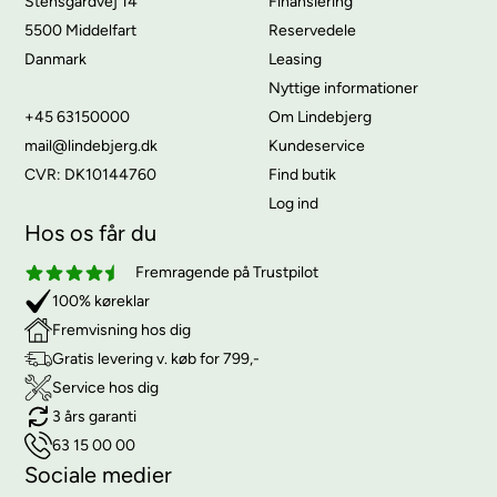
Stensgårdvej 14
Finansiering
5500 Middelfart
Reservedele
Danmark
Leasing
Nyttige informationer
+45 63150000
Om Lindebjerg
mail@lindebjerg.dk
Kundeservice
CVR: DK10144760
Find butik
Log ind
Hos os får du
Fremragende på Trustpilot
100% køreklar
Fremvisning hos dig
Gratis levering v. køb for 799,-
Service hos dig
3 års garanti
63 15 00 00
Sociale medier