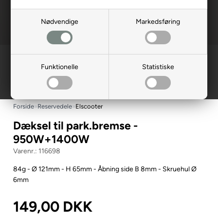
Nødvendige
Markedsføring
Funktionelle
Statistiske
Forside
»
Reservedele
»
Elscooter
Dæksel til park.bremse -
950W+1400W
116698
84g - Ø 121mm - H 65mm - Åbning side B 8mm - Skruehul Ø
6mm
149,00
DKK