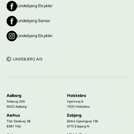
Lindebjerg Elcykler
Lindebjerg Senior
Lindebjerg Elcykler
LINDEBJERG A/S
Aalborg
Holstebro
Nibevej 22A
Hjermvej 6
9200 Aalborg
7500 Holstebro
Aarhus
Esbjerg
Tilst Skolevej 38
Østre Gjesingvej 13B
8381 Tilst
6715 Esbjerg N