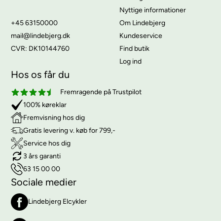
Nyttige informationer
+45 63150000
Om Lindebjerg
mail@lindebjerg.dk
Kundeservice
CVR: DK10144760
Find butik
Log ind
Hos os får du
Fremragende på Trustpilot
100% køreklar
Fremvisning hos dig
Gratis levering v. køb for 799,-
Service hos dig
3 års garanti
63 15 00 00
Sociale medier
Lindebjerg Elcykler