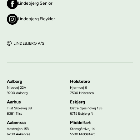
Lindebjerg Senior
Lindebjerg Elcykler
LINDEBJERG A/S
Aalborg
Holstebro
Nibevej 22A
Hjermvej 6
9200 Aalborg
7500 Holstebro
Aarhus
Esbjerg
Tilst Skolevej 38
Østre Gjesingvej 13B
8381 Tilst
6715 Esbjerg N
Aabenraa
Middelfart
Vestvejen 153
Stensgårdvej 14
6200 Aabenraa
5500 Middelfart