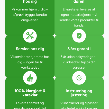
hos dig
døren
Vi kommer hjem til dig –
Elkøretøjer leveres af
afprøv i trygge, kendte
egne medarbejdere – vi
omgivelser.
kender vores produkter til
bunds.
Service hos dig
3 års garanti
Vi servicerer hjemme hos
3 år uden bekymringer –
dig – ingen tur til
vi udbedrer fejl på din
værkstedet
adresse.
100% klargjort &
Instruering og
køreklar
justering
Leveres samlet og
Vi instruerer og tilpasser
køreklar – du skal blot
på stedet – så alt passer