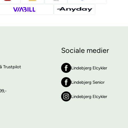
Sociale medier
 Trustpilot
Lindebjerg Elcykler
Lindebjerg Senior
99,-
Lindebjerg Elcykler