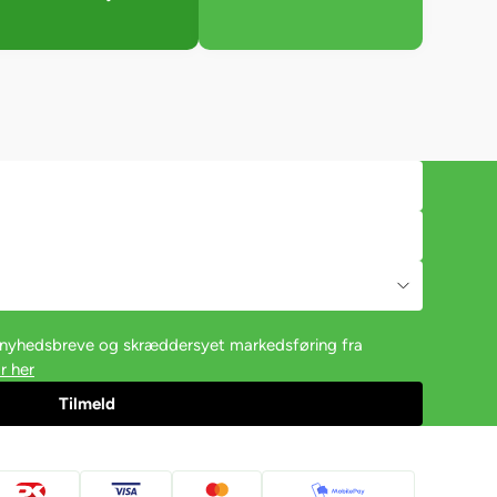
e nyhedsbreve og skræddersyet markedsføring fra
r her