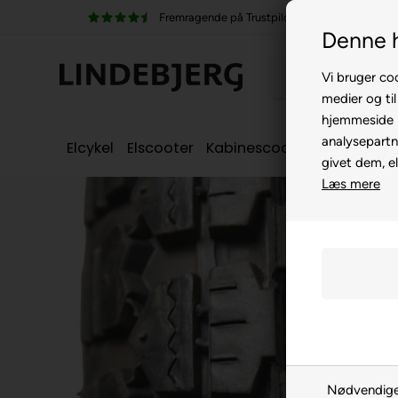
e på Trustpilot
100% køreklar
Denne 
Vi bruger coo
medier og til
hjemmeside m
analysepartn
Elcykel
Elscooter
Kabinescooter
Seniorcyke
givet dem, el
Læs mere
Nødvendig