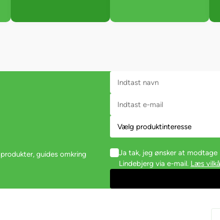
Ja tak, jeg ønsker at modtag
 produkter, guides omkring
Lindebjerg via e-mail.
Læs vilkå