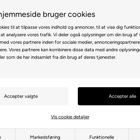
Fremvisning hos dig
Gratis levering 
hjemmeside bruger cookies
kies til at tilpasse vores indhold og annoncer, til at vise dig funktion
 at analysere vores trafik. Vi deler også oplysninger om din brug af
ed vores partnere inden for sociale medier, annonceringspartner
ere. Vores partnere kan kombinere disse data med andre oplysninge
l
Rollator
Brugte
Otiumstole
El-kørestol
Tilbehø
ler som de har indsamlet fra din brug af deres tjenester.
Forside
»
Reservedele
»
Elscoote
Dæk, 8", (
D3.50-8-SB
549,00
DKK
Vis cookie detaljer
e
Markedsføring
Funktionelle