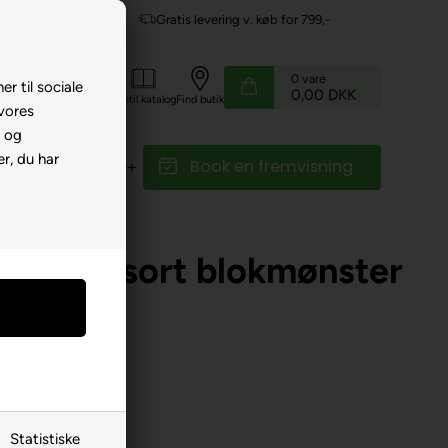
v. køb for 799,-
Service hos dig
0
vare
er til sociale
0,00 DKK
Kundeservice
Bestil katalog
Find butik
 vores
e og
r, du har
Book en fremvisning
r
Reservedele
r
»
Hjul/dæk
3.50-8), sort blokmønster
Statistiske