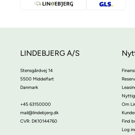
LINDEBJERG A/S
Nyt
Stensgårdvej 14
Finans
5500 Middelfart
Reser
Danmark
Leasi
Nyttig
+45 63150000
Om Li
mail@lindebjerg.dk
Kunde
CVR: DK10144760
Find b
Log in