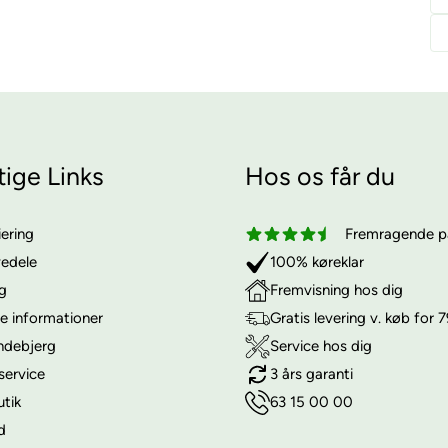
tige Links
Hos os får du
iering
Fremragende på
vedele
100% køreklar
ng
Fremvisning hos dig
e informationer
Gratis levering v. køb for 7
ndebjerg
Service hos dig
service
3 års garanti
utik
63 15 00 00
d