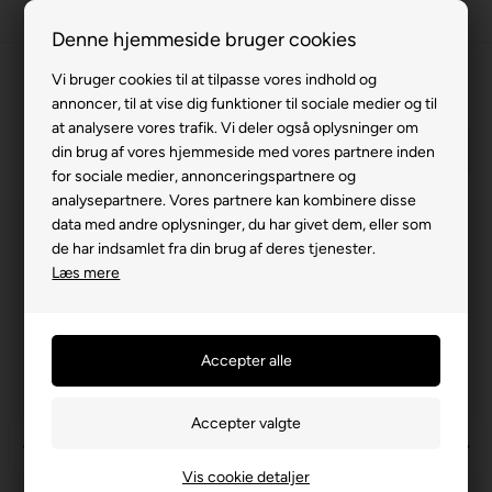
Fremvisning hos dig
Denne hjemmeside bruger cookies
Gratis levering v. køb for 799,-
Vi bruger cookies til at tilpasse vores indhold og
annoncer, til at vise dig funktioner til sociale medier og til
Service hos dig
at analysere vores trafik. Vi deler også oplysninger om
3 års garanti
din brug af vores hjemmeside med vores partnere inden
for sociale medier, annonceringspartnere og
63 15 00 00
analysepartnere. Vores partnere kan kombinere disse
data med andre oplysninger, du har givet dem, eller som
de har indsamlet fra din brug af deres tjenester.
Læs mere
Vis cookie detaljer