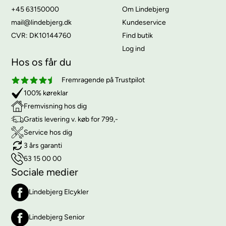
+45 63150000
Om Lindebjerg
mail@lindebjerg.dk
Kundeservice
CVR: DK10144760
Find butik
Log ind
Hos os får du
Fremragende på Trustpilot
100% køreklar
Fremvisning hos dig
Gratis levering v. køb for 799,-
Service hos dig
3 års garanti
63 15 00 00
Sociale medier
Lindebjerg Elcykler
Lindebjerg Senior