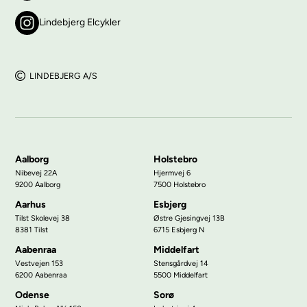
Lindebjerg Elcykler
LINDEBJERG A/S
Aalborg
Holstebro
Nibevej 22A
Hjermvej 6
9200 Aalborg
7500 Holstebro
Aarhus
Esbjerg
Tilst Skolevej 38
Østre Gjesingvej 13B
8381 Tilst
6715 Esbjerg N
Aabenraa
Middelfart
Vestvejen 153
Stensgårdvej 14
6200 Aabenraa
5500 Middelfart
Odense
Sorø