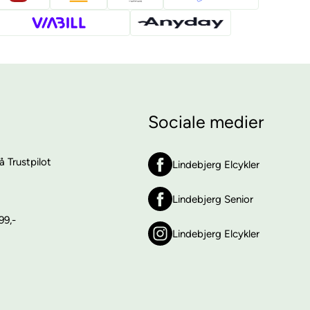
Sociale medier
 Trustpilot
Lindebjerg Elcykler
Lindebjerg Senior
99,-
Lindebjerg Elcykler