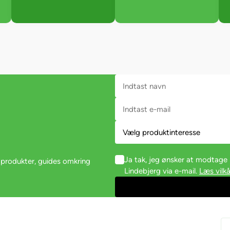
Ja tak, jeg ønsker at modtag
 produkter, guides omkring
Lindebjerg via e-mail.
Læs vilkå