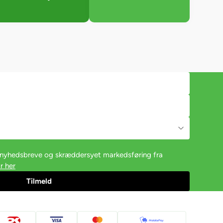
e nyhedsbreve og skræddersyet markedsføring fra
r her