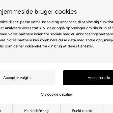
100% køreklar
Fremvisning hos dig
hjemmeside bruger cookies
kies til at tilpasse vores indhold og annoncer, til at vise dig funktion
 at analysere vores trafik. Vi deler også oplysninger om din brug af
ed vores partnere inden for sociale medier, annonceringspartner
ere. Vores partnere kan kombinere disse data med andre oplysninge
l
Rollator
Brugte
Otiumstole
El-kørestol
Tilbehø
ler som de har indsamlet fra din brug af deres tjenester.
Forside
»
Reservedele
»
Elscoote
Batteri LM
136308
Inkl. 25 kr. miljøgebyr
Vis cookie detaljer
2.529,00
DK
e
Markedsføring
Funktionelle