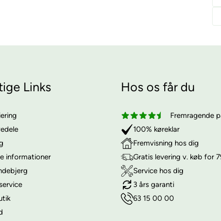
tige Links
Hos os får du
iering
Fremragende på
vedele
100% køreklar
ng
Fremvisning hos dig
e informationer
Gratis levering v. køb for 7
ndebjerg
Service hos dig
service
3 års garanti
utik
63 15 00 00
d