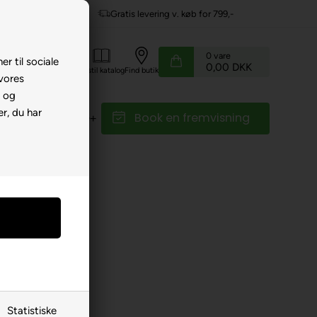
Gratis levering v. køb for 799,-
0
vare
er til sociale
0,00 DKK
Kundeservice
Bestil katalog
Find butik
 vores
e og
r, du har
Book en fremvisning
r
Reservedele
r
»
Batterier/oplader
-75
K
Statistiske