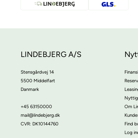
LINDEBJERG A/S
Nyt
Stensgårdvej 14
Finans
5500 Middelfart
Reser
Danmark
Leasi
Nyttig
+45 63150000
Om Li
mail@lindebjerg.dk
Kunde
CVR: DK10144760
Find b
Log in