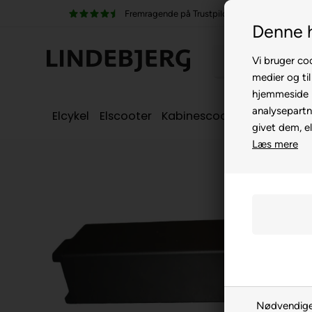
Fremragende på Trustpilot
Denne 
Vi bruger coo
medier og til
hjemmeside m
analysepartn
Elcykel
Elscooter
Kabinescooter
Seniorcyke
givet dem, el
Læs mere
Nødvendig