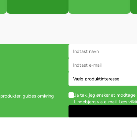
Ja tak, jeg ønsker at modtag
 produkter, guides omkring
Lindebjerg via e-mail.
Læs vilkå