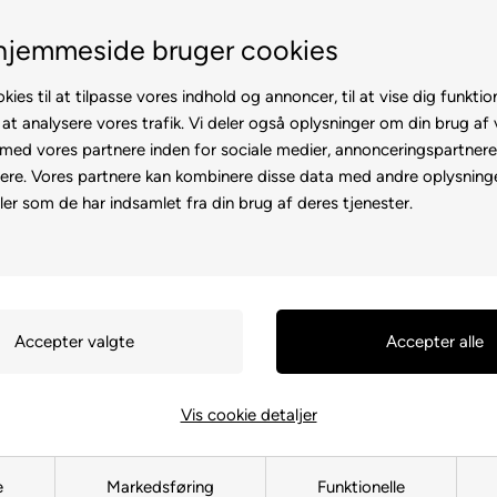
Fremvisning hos dig
Gratis lever
hjemmeside bruger cookies
kies til at tilpasse vores indhold og annoncer, til at vise dig funktion
 at analysere vores trafik. Vi deler også oplysninger om din brug af
ed vores partnere inden for sociale medier, annonceringspartner
ere. Vores partnere kan kombinere disse data med andre oplysninge
l
Rollator
Brugte
Otiumstole
El-kørestol
Tilbehø
ler som de har indsamlet fra din brug af deres tjenester.
Forside
»
Reservedele
»
Kabinesc
Baksensor t
131178
549,00
DKK
Vis cookie detaljer
e
Markedsføring
Funktionelle