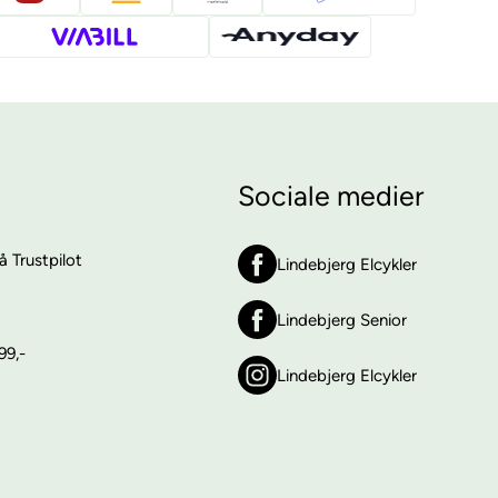
Sociale medier
 Trustpilot
Lindebjerg Elcykler
Lindebjerg Senior
99,-
Lindebjerg Elcykler