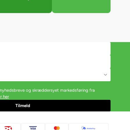
e nyhedsbreve og skræddersyet markedsføring fra
r her