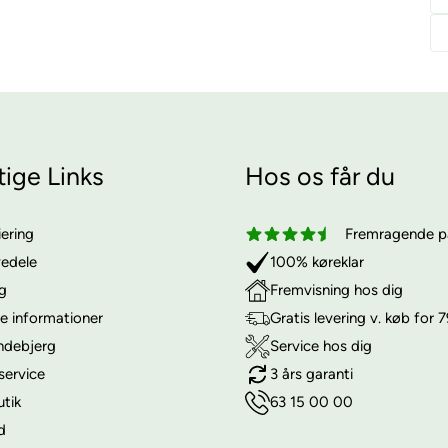
tige Links
Hos os får du
iering
Fremragende på
vedele
100% køreklar
ng
Fremvisning hos dig
e informationer
Gratis levering v. køb for 7
ndebjerg
Service hos dig
service
3 års garanti
utik
63 15 00 00
d