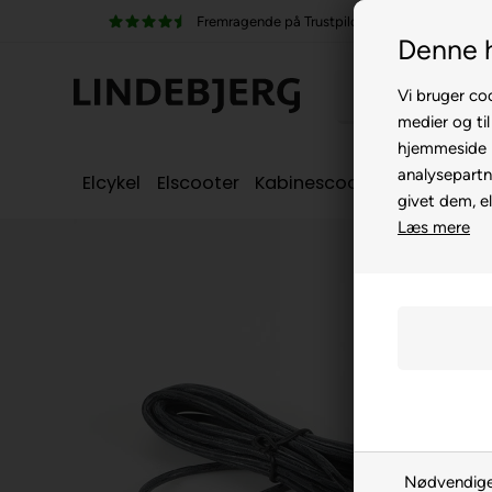
ende på Trustpilot
100% køreklar
Denne 
Vi bruger coo
medier og til
hjemmeside m
analysepartn
Elcykel
Elscooter
Kabinescooter
Seniorcyke
givet dem, el
Læs mere
Nødvendig