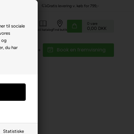
ing v. køb for 799,-
Service hos dig
0
vare
er til sociale
0,00 DKK
Kundeservice
Bestil katalog
Find butik
 vores
e og
r, du har
Book en fremvisning
r
Reservedele
ooter
il City
Statistiske