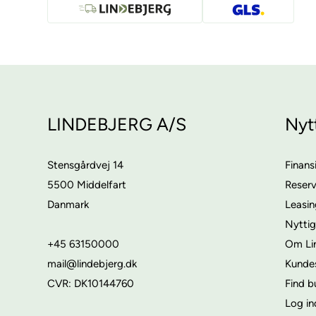
LINDEBJERG A/S
Nyt
Stensgårdvej 14
Finans
5500 Middelfart
Reser
Danmark
Leasi
Nyttig
+45 63150000
Om Li
mail@lindebjerg.dk
Kunde
CVR: DK10144760
Find b
Log in