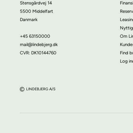
Stensgårdvej 14
Finans
5500 Middelfart
Reser
Danmark
Leasi
Nyttig
+45 63150000
Om Li
mail@lindebjerg.dk
Kunde
CVR: DK10144760
Find b
Log in
LINDEBJERG A/S