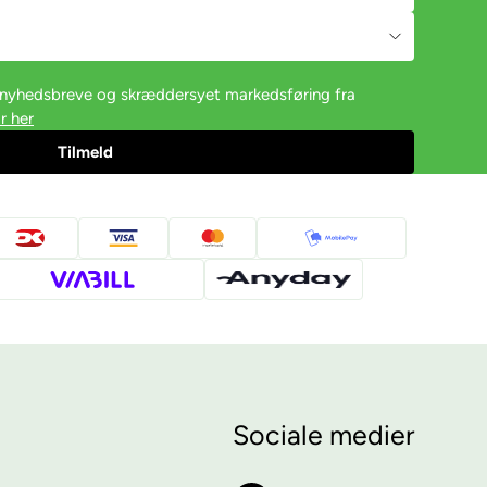
e nyhedsbreve og skræddersyet markedsføring fra
r her
Sociale medier