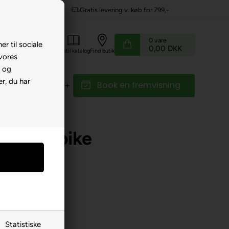
799,-
Service hos dig
0
vare
er til sociale
0,00 DKK
Kundeservice
Bestil katalog
Find butik
 vores
e og
r, du har
Book en fremvisning
r
Reservedele
il Kidsbike
Statistiske