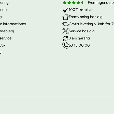
iering
Fremragende på
vedele
100% køreklar
ng
Fremvisning hos dig
e informationer
Gratis levering v. køb for 7
ndebjerg
Service hos dig
service
3 års garanti
utik
63 15 00 00
d