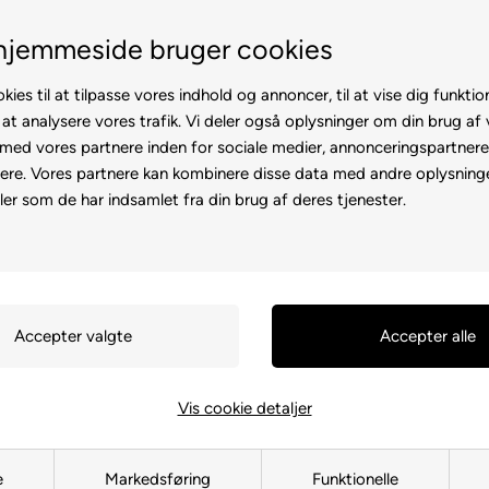
Fremvisning hos dig
Gratis levering v. køb for 
hjemmeside bruger cookies
kies til at tilpasse vores indhold og annoncer, til at vise dig funktion
 at analysere vores trafik. Vi deler også oplysninger om din brug af
ed vores partnere inden for sociale medier, annonceringspartner
ere. Vores partnere kan kombinere disse data med andre oplysninge
l
Rollator
Brugte
Otiumstole
El-kørestol
Tilbehø
ler som de har indsamlet fra din brug af deres tjenester.
Forside
»
Reservedele
»
Elcykel
Bagskærm t
152039
249,00
DKK
Vis cookie detaljer
e
Markedsføring
Funktionelle