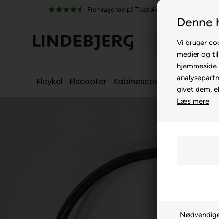
pilot
100% køreklar
Denne 
Vi bruger coo
medier og til
hjemmeside m
analysepartn
Elcykel
Elscooter
Kabinescooter
Seniorcyke
givet dem, el
Læs mere
Nødvendig