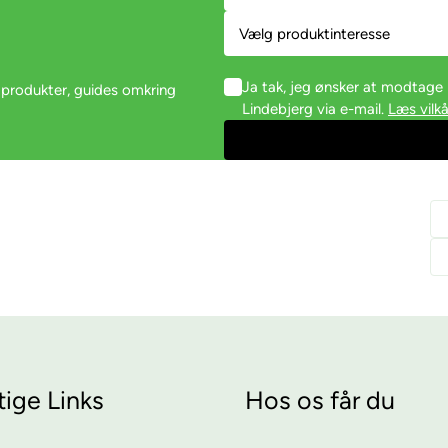
Ja tak, jeg ønsker at modtag
 produkter, guides omkring
Lindebjerg via e-mail.
Læs vilkå
tige Links
Hos os får du