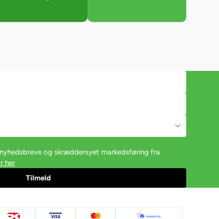
e nyhedsbreve og skræddersyet markedsføring fra
r her