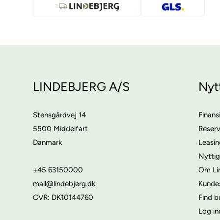
LINDEBJERG A/S
Nyt
Stensgårdvej 14
Finans
5500 Middelfart
Reser
Danmark
Leasi
Nyttig
+45 63150000
Om Li
mail@lindebjerg.dk
Kunde
CVR: DK10144760
Find b
Log in