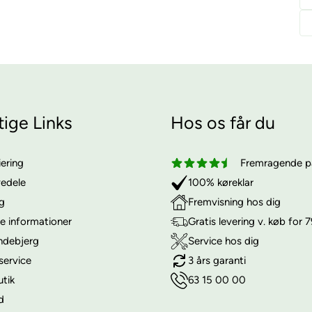
tige Links
Hos os får du
iering
Fremragende på
vedele
100% køreklar
ng
Fremvisning hos dig
e informationer
Gratis levering v. køb for 7
ndebjerg
Service hos dig
service
3 års garanti
utik
63 15 00 00
d