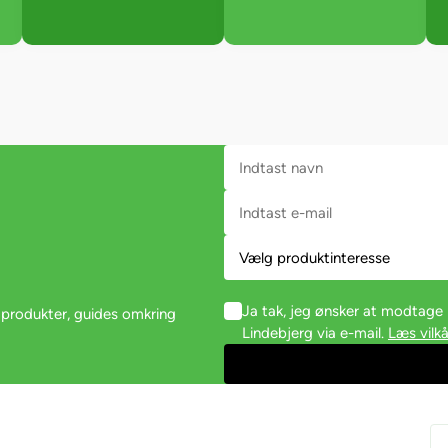
Ja tak, jeg ønsker at modtag
 produkter, guides omkring
Lindebjerg via e-mail.
Læs vilkå