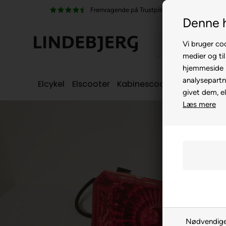
Trustpilot
100% køreklar
Denne 
Vi bruger coo
medier og til
hjemmeside m
analysepartn
Elcykel
Elscooter
Kabinescooter
Seniorcyke
givet dem, el
Læs mere
Nødvendig