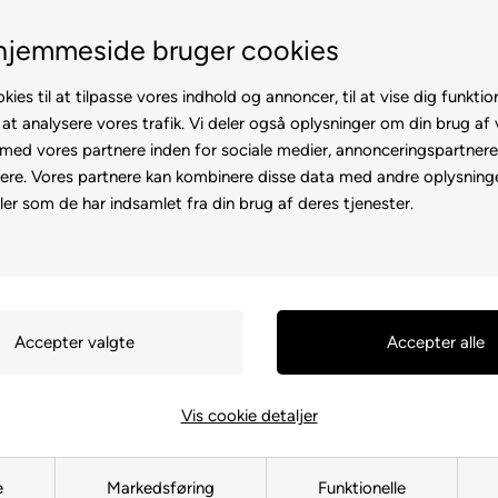
Fremvisning hos dig
Gratis levering v. kø
hjemmeside bruger cookies
kies til at tilpasse vores indhold og annoncer, til at vise dig funktion
 at analysere vores trafik. Vi deler også oplysninger om din brug af
ed vores partnere inden for sociale medier, annonceringspartner
ere. Vores partnere kan kombinere disse data med andre oplysninge
l
Rollator
Brugte
Otiumstole
El-kørestol
Tilbehø
ler som de har indsamlet fra din brug af deres tjenester.
Forside
»
Reservedele
»
Elscoote
Baglygte V
LM-500
116087
Vis cookie detaljer
599,00
DKK
e
Markedsføring
Funktionelle