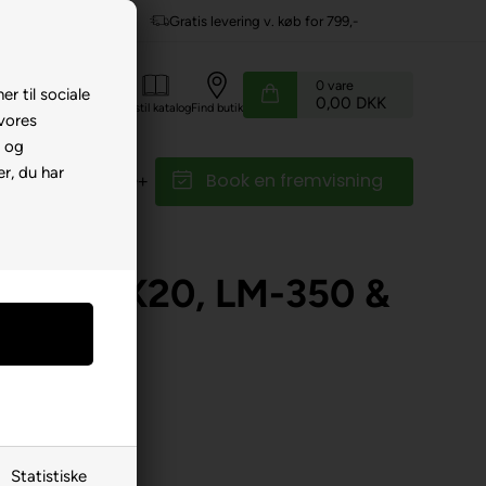
b for 799,-
Service hos dig
0
vare
er til sociale
0,00 DKK
Kundeservice
Bestil katalog
Find butik
 vores
e og
r, du har
Book en fremvisning
r
Reservedele
r
enstre X20, LM-350 &
Statistiske