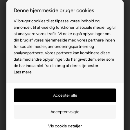
100% køreklar
Denne hjemmeside bruger cookies
Fremvisning hos dig
Vi bruger cookies til at tilpasse vores indhold og
annoncer, til at vise dig funktioner til sociale medier og til
Gratis levering v. køb for 799,-
at analysere vores trafik. Vi deler også oplysninger om
Service hos dig
din brug af vores hjemmeside med vores partnere inden
for sociale medier, annonceringspartnere og
3 års garanti
analysepartnere. Vores partnere kan kombinere disse
data med andre oplysninger, du har givet dem, eller som
63 15 00 00
de har indsamlet fra din brug af deres tjenester.
Læs mere
Vis cookie detaljer