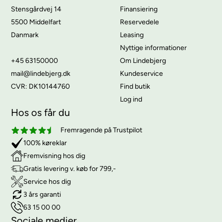
Stensgårdvej 14
Finansiering
5500 Middelfart
Reservedele
Danmark
Leasing
Nyttige informationer
+45 63150000
Om Lindebjerg
mail@lindebjerg.dk
Kundeservice
CVR: DK10144760
Find butik
Log ind
Hos os får du
Fremragende på Trustpilot
100% køreklar
Fremvisning hos dig
Gratis levering v. køb for 799,-
Service hos dig
3 års garanti
63 15 00 00
Sociale medier