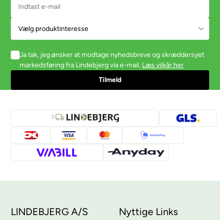
Ja tak, jeg ønsker at modtage nyhedsbreve og skræddersyet
markedsføring fra Lindebjerg via e-mail.
Læs vilkår her
LINDEBJERG A/S
Nyttige Links